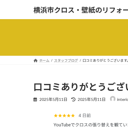
コ
ナ
横浜市クロス・壁紙のリフォ
ン
ビ
テ
ゲ
ン
ー
ツ
シ
へ
ョ
ス
ン
キ
に
ッ
移
ホーム
スタッフブログ
口コミありがとうございます
プ
動
口コミありがとうござ
最
2025年5月11日
2025年5月11日
inter
終
更
新
日
時