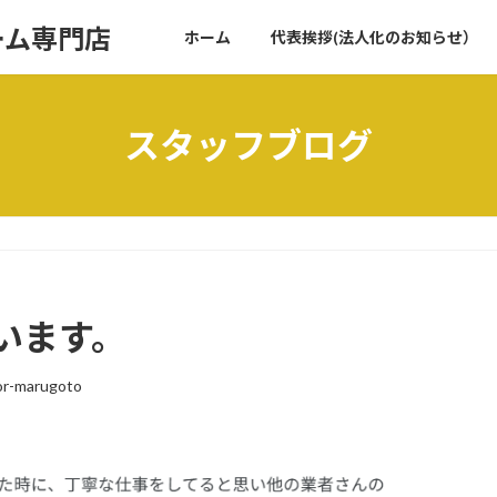
ーム専門店
ホーム
代表挨拶(法人化のお知らせ）
スタッフブログ
。
います。
ior-marugoto