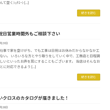
て空くｼｭﾁｴｰｼ […]
続きを読む
祝日営業時間外もご相談下さい
5月29日
仕事で家を空けがち、でも工事は日祝はお休みだからなかなか工
ない。 いろいろな方とやり取りをしていく中で、工務店と日程調
しいといったお声を耳にすることもございます。 当店はそんなお
とに対応できるよう […]
続きを読む
いクロスのカタログが届きました！
5月28日