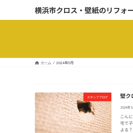
コ
ナ
横浜市クロス・壁紙のリフォ
ン
ビ
テ
ゲ
ン
ー
ツ
シ
へ
ョ
ス
ン
キ
に
ッ
移
ホーム
2024年5月
プ
動
壁ク
スタッフブログ
2024年
こんに
宅で子
よる？