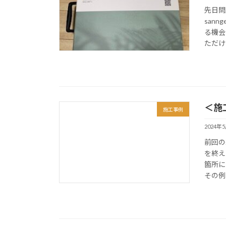
先日問
san
る機会
ただけま
＜施
施工事例
2024年
前回の
を終え
箇所に
その例