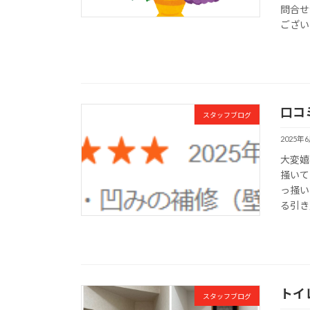
問合せ
ございま
口コ
スタッフブログ
2025年
大変嬉
掻いて
っ掻い
る引き
トイ
スタッフブログ