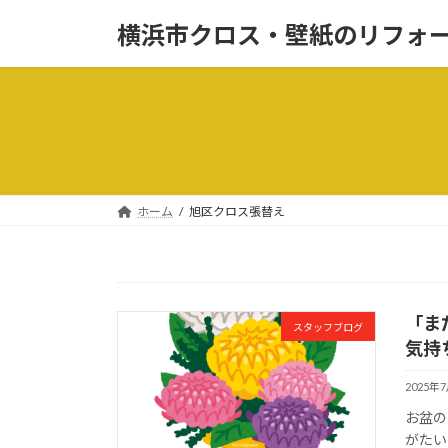
コ
ナ
横浜市クロス・壁紙のリフォ
ン
ビ
テ
ゲ
ン
ー
ツ
シ
へ
ョ
ス
ン
キ
に
ッ
移
ホーム
旭区クロス張替え
プ
動
「ま
スタッフブログ
気持
2025年
お盆の
がたい